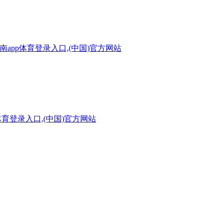
南app体育登录入口,(中国)官方网站
体育登录入口,(中国)官方网站