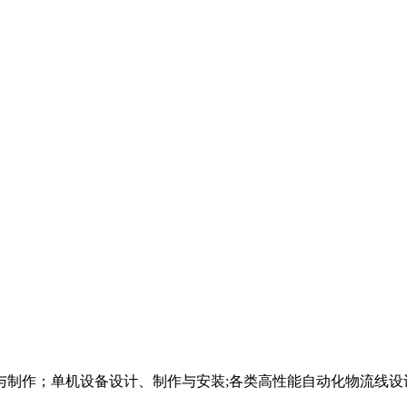
与制作；单机设备设计、制作与安装;各类高性能自动化物流线设