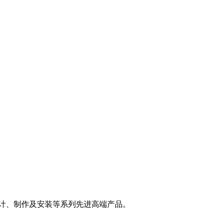
计、制作及安装等系列先进高端产品。